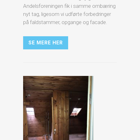
Andelsforeningen fik i samme ombæring
nyt tag, ligesom vi udførte forbedringer
på faldstammer, opgange og facade.
SE MERE HER