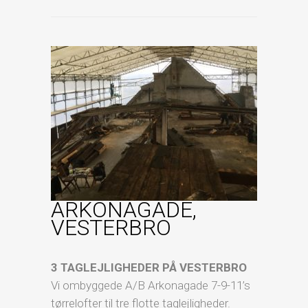
ARKONAGADE,
VESTERBRO
3 TAGLEJLIGHEDER PÅ VESTERBRO
Vi ombyggede A/B Arkonagade 7-9-11’s
tørrelofter til tre flotte taglejligheder.